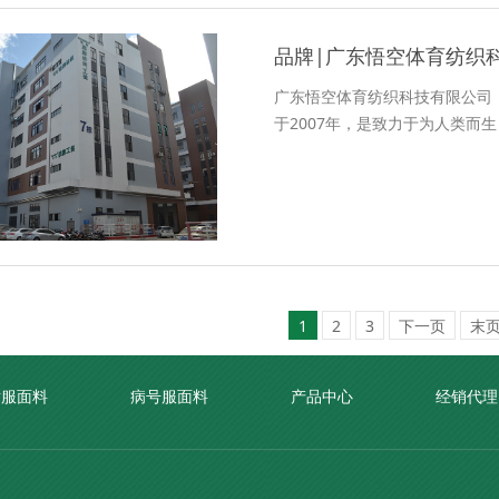
品牌|广东悟空体育纺织
广东悟空体育纺织科技有限公司
于2007年，是致力于为人类而生
1
2
3
下一页
末
术服面料
病号服面料
产品中心
经销代理