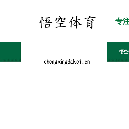
专
悟空
客户