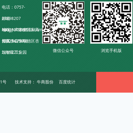
电话：0757-
28898207
邮箱：
18028102978
rongpaiFZ@163.com
地址：广东省国家高
13925475608
传真：0757-
新区佛山市顺德区杏
微信公众号
浏览手机版
28892215
坛智富工业园
41号
技术支持：
牛商股份
百度统计