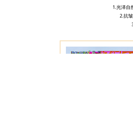
1.光泽自
2.抗