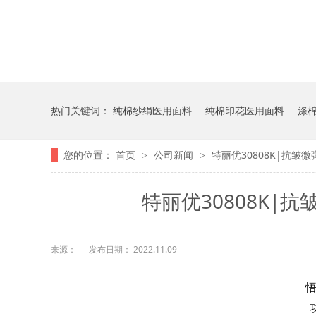
热门关键词：
纯棉纱绢医用面料
纯棉印花医用面料
涤
您的位置：
首页
公司新闻
特丽优30808K|抗皱微
>
>
特丽优30808K|抗
来源：
发布日期： 2022.11.09
悟