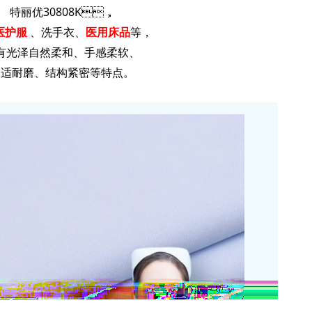
特丽优30808K，
医护服
、洗手衣、
医用床品
等，
有光泽自然柔和、手感柔软、
适耐磨、结构紧密等特点。