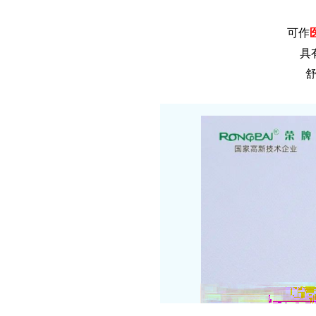
可作
具
舒