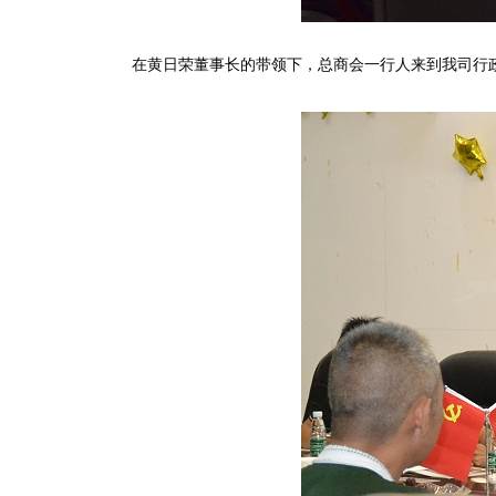
在黄日荣董事长的带领下，总商会一行人来到我司行政会