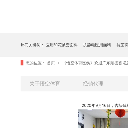
热门关键词：
医用印花被套面料
抗静电医用面料
抗菌
您的位置：
首页
《悟空体育医纺》欢迎广东顺德杏坛总
>
关于悟空体育
经销代理
2020年9月16日，