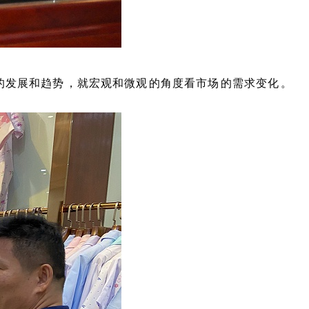
发展和趋势，就宏观和微观的角度看市场的需求变化。