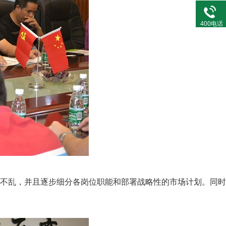
400电话
不乱，并且逐步细分各岗位职能和部署战略性的市场计划。同时