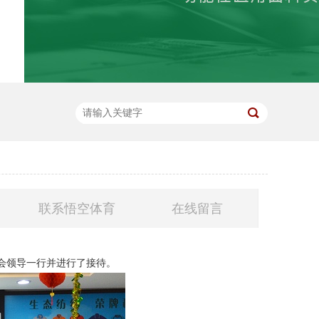
联系悟空体育
在线留言
会领导一行并进行了接待。