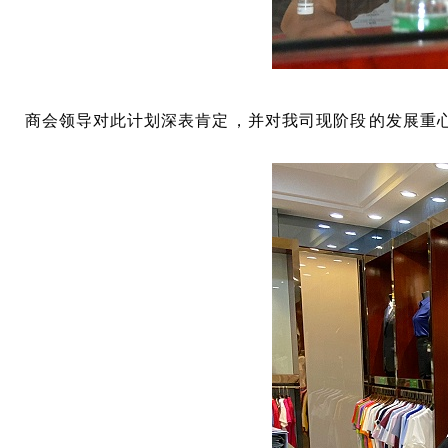
商会领导对此计划深表肯定，
并对我司现阶段的发展重心