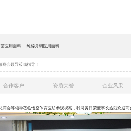
抑菌医用面料
纯棉舟绸医用面料
商会领导莅临指导！
合作客户
资质荣誉
企业风采
杏坛镇总商会等领导莅临悟空体育医纺参观视察，我司黄日荣董事长热烈欢迎商