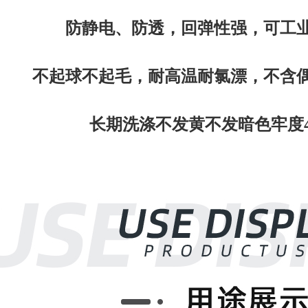
防静电、防透，回弹性强，可工业
不起球不起毛，
耐高温
耐
氯
漂，不
含
偶
长期
洗涤不发黄
不
发暗色
牢
度