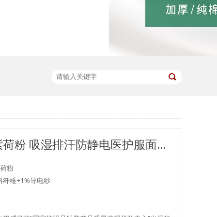
RP926#紫荷粉 吸湿排汗防静电医护服面料多功能医用面料医用布料
紫荷粉
材料纤维+1%导电纱