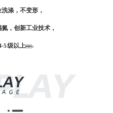
洗涤，不变形，
氮，
创
新
工
业
技术，
4-5
级以
上
。