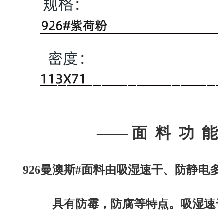
——
面 料 功 能
926曼澳斯#面料由吸湿速干、防静电
具有防霉，
防腐等特点。吸湿速干