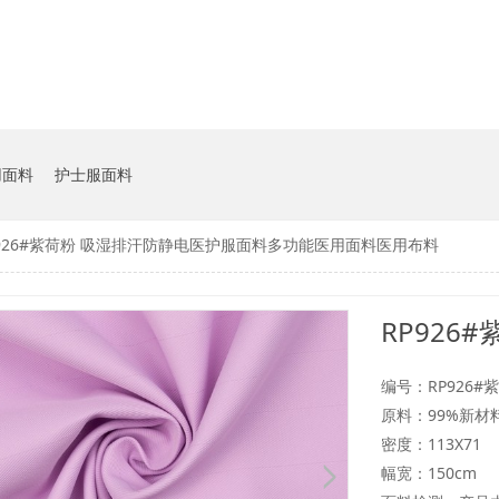
用面料
护士服面料
P926#紫荷粉 吸湿排汗防静电医护服面料多功能医用面料医用布料
编号：RP926#
原料：99%新
密度：113X71
幅宽：150cm